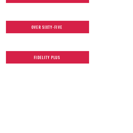
OVER SIXTY-FIVE
FIDELITY PLUS
EASY FAMILY
ASSISTENZA H24