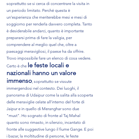
soprattutto se si cerca di concentrare la visita in
un periodo limitato. Perché questa è
un’esperienza che meriterebbe mesi e mesi di
soggiorno per renderla davvero completa. Tanto
è desiderabile andarci, quanto è importante
prepararsi prima di fare la valigia, per
comprendere al meglio quel che, oltre a
paesaggi meravigliosi, il paese ha da offrire.
Trovo impossibile fare un elenco di cosa vedere.
le feste locali e
Certo è che
nazionali hanno un valore
immenso
, soprattutto se vissute
immergendosi nel contesto. Dei luoghi, il
panorama di Udaipur come la salita alla scoperta
delle meraviglie celate all’interno del forte di
Jaipur e in quello di Meranghar sono due
"must". Ho sognato di fronte al Taj Mahal
quanto sono rimasto, in silenzio, incantato di
fronte alle suggestive lungo il fiume Gange. E poi
i bazar, la moltitudine di persone, le feste