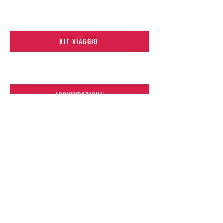
KIT VIAGGIO
ASSICURAZIONI
NO ADEGUAMENTI VALUTARI
OVER SIXTY-FIVE